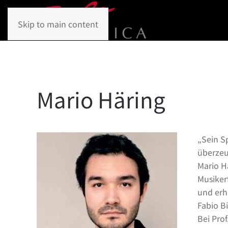
Skip to main content
Mario Häring
„Sein Sp
überzeu
Mario H
Musiker
und erhi
Fabio B
Bei Pro