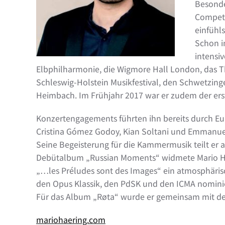
Besonde
Competit
einfühl
Schon i
intensi
Elbphilharmonie, die Wigmore Hall London, das Th
Schleswig-Holstein Musikfestival, den Schwetzin
Heimbach. Im Frühjahr 2017 war er zudem der erst
Konzertengagements führten ihn bereits durch Eu
Cristina Gómez Godoy, Kian Soltani und Emmanue
Seine Begeisterung für die Kammermusik teilt er a
Debütalbum „Russian Moments“ widmete Mario Här
„…les Préludes sont des Images“ ein atmosphäris
den Opus Klassik, den PdSK und den ICMA nomini
Für das Album „Røta“ wurde er gemeinsam mit der
mariohaering.com