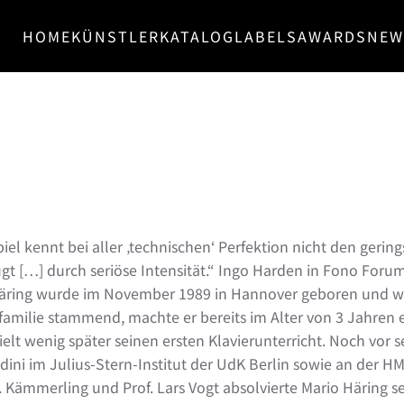
HOME
KÜNSTLER
KATALOG
LABELS
AWARDS
NEW
iel kennt bei aller ‚technischen‘ Perfektion nicht den gerin
gt […] durch seriöse Intensität.“ Ingo Harden in Fono Foru
äring wurde im November 1989 in Hannover geboren und wuc
familie stammend, machte er bereits im Alter von 3 Jahren 
elt wenig später seinen ersten Klavierunterricht. Noch vor s
idini im Julius-Stern-Institut der UdK Berlin sowie an der 
f. Kämmerling und Prof. Lars Vogt absolvierte Mario Häring s