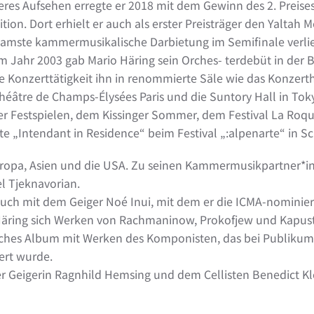
res Aufsehen erregte er 2018 mit dem Gewinn des 2. Preise
ion. Dort erhielt er auch als erster Preisträger den Yaltah 
samste kammermusikalische Darbietung im Semifinale verli
m Jahr 2003 gab Mario Häring sein Orches- terdebüt in der B
ve Konzerttätigkeit ihn in renommierte Säle wie das Konzerth
éâtre de Champs-Élysées Paris und die Suntory Hall in Tok
ger Festspielen, dem Kissinger Sommer, dem Festival La Ro
e „Intendant in Residence“ beim Festival „:alpenarte“ in 
ropa, Asien und die USA. Zu seinen Kammermusikpartner*in
l Tjeknavorian.
uch mit dem Geiger Noé Inui, mit dem er die ICMA-nominiert
ing sich Werken von Rachmaninow, Prokofjew und Kapustin
ches Album mit Werken des Komponisten, das bei Publikum 
ert wurde.
 Geigerin Ragnhild Hemsing und dem Cellisten Benedict Kl