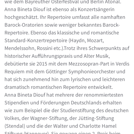
wie dem Bayreuther Osterfestival und Berlin Atonal.
Anna Bineta Diouf ist ebenso als Konzertsängerin
hochgeschätzt. Ihr Repertoire umfasst alle namhaften
Barock-Oratorien sowie weniger bekanntes Barock-
Repertoire. Ebenso das klassische und romantische
Standard-Konzertrepertoire (Haydn, Mozart,
Mendelssohn, Rossini etc.).Trotz ihres Schwerpunkts auf
historischer Aufführungspraxis und Alter Musik,
debütierte sie 2015 mit dem Mezzosopran-Part in Verdis
Requiem mit dem Göttinger Symphonieorchester und
hat sich zunehmend hin zum lyrischen und leichteren
dramatisch romantischen Repertoire entwickelt.
Anna Bineta Diouf hat mehrere der renommiertesten
Stipendien und Förderungen Deutschlands erhalten
wie zum Beispiel die der Studienstiftung des deutschen
Volkes, der Wagner-Stiftung, der Jütting-Stiftung
(Stendal) und die der Walter und Charlotte Hamel
Stiftung (Hannover). Sie gewann einen 2. Preis beim