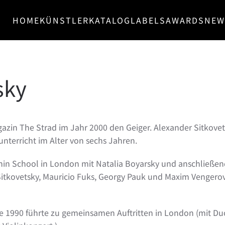
HOME
KÜNSTLER
KATALOG
LABELS
AWARDS
NEW
sky
zin The Strad im Jahr 2000 den Geiger. Alexander Sitkovets
unterricht im Alter von sechs Jahren.
hin School in London mit Natalia Boyarsky und anschließen
tkovetsky, Mauricio Fuks, Georgy Pauk und Maxim Vengerov. Z
1990 führte zu gemeinsamen Auftritten in London (mit Duos