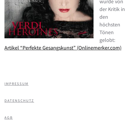
wurde von
der Kritik in
den
höchsten
Tönen
gelobt:
Artikel “Perfekte Gesangskunst” (Onlinemerker.com)
IMPRESSUM
DATENSCHUTZ
AGB