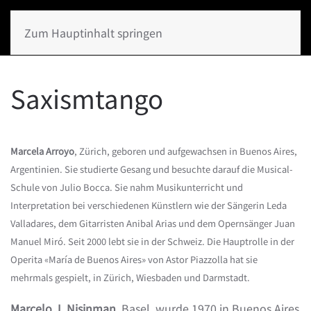
Zum Hauptinhalt springen
Saxismtango
Marcela Arroyo
, Zürich, geboren und aufgewachsen in Buenos Aires,
Argentinien. Sie studierte Gesang und besuchte darauf die Musical-
Schule von Julio Bocca. Sie nahm Musikunterricht und
Interpretation bei verschiedenen Künstlern wie der Sängerin Leda
Valladares, dem Gitarristen Anibal Arias und dem Opernsänger Juan
Manuel Miró. Seit 2000 lebt sie in der Schweiz. Die Hauptrolle in der
Operita «María de Buenos Aires» von Astor Piazzolla hat sie
mehrmals gespielt, in Zürich, Wiesbaden und Darmstadt.
Marcelo J. Nisinman
, Basel, wurde 1970 in Buenos Aires