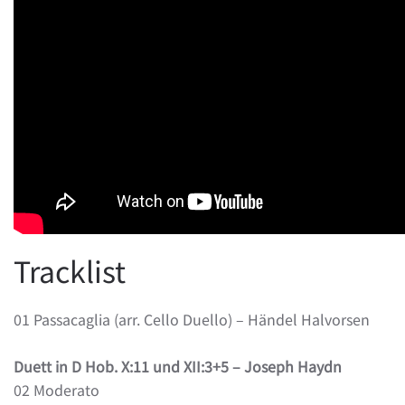
Tracklist
01 Passacaglia (arr. Cello Duello) – Händel Halvorsen
Duett in D Hob. X:11 und XII:3+5 – Joseph Haydn
02 Moderato