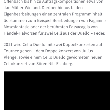
Offenbach bis hin zu Auftragskompositionen etwa von
Jan Müller-Wieland. Darüber hinaus bilden
Eigenbearbeitungen einen zentralen Programminhalt.
So stammen zum Beispiel Bearbeitungen von Paganinis
Mosesfantasie oder der berühmten Passacaglia von
Händel-Halvorsen für zwei Celli aus der Duello – Feder.
2011 wird Cello Duello mit zwei Doppelkonzerten auf
Tournee gehen – dem Doppelkonzert von Julius
Klengel sowie einem Cello Duello gewidmeten neuen
Cellokonzert von Sören Nils Eichberg.