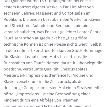
Das Quintett wurde 1897 uraufgeführt, bei Enescus
erstem Konzert eigener Werke in Paris im Alter von
sechzehn Jahren; Massenet und Cortot saßen im
Publikum. Die beiden bezaubernden Werke für Klavier
und Streichtrio, Aubade und Serenade Lointaine,
veranschaulichen, was Enescus geliebter Lehrer Gabriel
Fauré sehr schön ausgedrückt hat: „Das größte
technische Können ist ohne Poesie nichts wert“. Selbst
in dem raffiniert konstruierten kurzen Stück Hommage
für Klavier, das auf einem Motiv basiert, das die
Buchstaben von Faurés Namen darstellt, überwiegt die
poetische, verträumte Qualität. Enescus spätes
Meisterwerk Impressions d’enfance für Violine und
Klavier versetzt uns in die Zeit zurück, als der
dreijährige George zum ersten Mal einen Straßenfiedler
hörte. „Impressions“ ist eine Beschwörung einer
Kindheit durch eine Abfolge von Träumen,
Erinnerungen, unmerklichen Empfindungen und