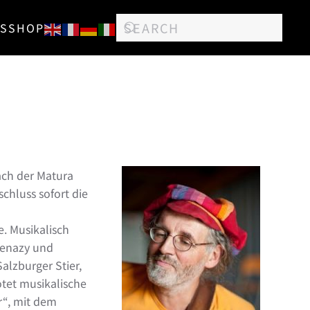
S
SHOP
ach der Matura
chluss sofort die
. Musikalisch
kenazy und
lzburger Stier,
otet musikalische
r“, mit dem