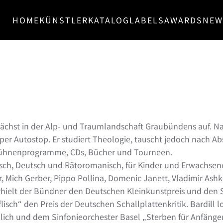
HOME
KÜNSTLER
KATALOG
LABELS
AWARDS
NEW
wächst in der Alp- und Traumlandschaft Graubündens auf. N
per Autostop. Er studiert Theologie, tauscht jedoch nach Abs
 Bühnenprogramme, CDs, Bücher und Tourneen.
utsch, Deutsch und Rätoromanisch, für Kinder und Erwachsene
r, Mich Gerber, Pippo Pollina, Domenic Janett, Vladimir Ash
ielt der Bündner den Deutschen Kleinkunstpreis und den Sa
lisch“ den Preis der Deutschen Schallplattenkritik. Bardill l
lich und dem Sinfonieorchester Basel „Sterben für Anfänge