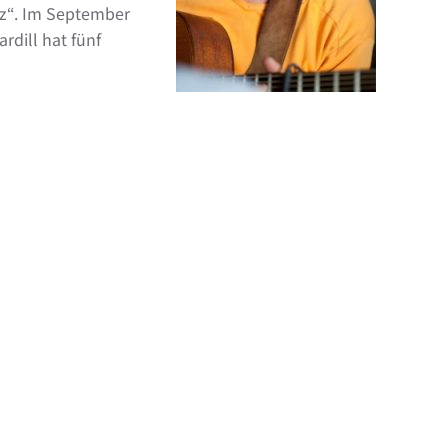
zz“. Im September
rdill hat fünf