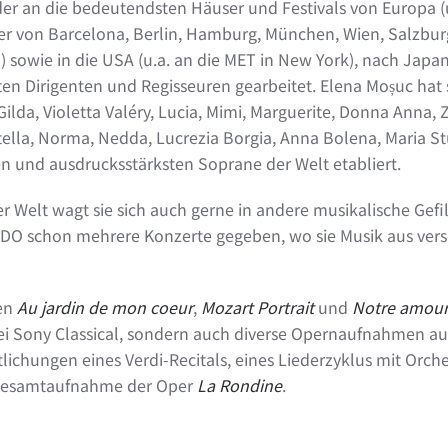
r an die bedeutendsten Häuser und Festivals von Europa (u
r von Barcelona, Berlin, Hamburg, München, Wien, Salzburg
sowie in die USA (u.a. an die MET in New York), nach Japan
n Dirigenten und Regisseuren gearbeitet. Elena Moșuc hat si
Gilda, Violetta Valéry, Lucia, Mimi, Marguerite, Donna Anna, Z
Stella, Norma, Nedda, Lucrezia Borgia, Anna Bolena, Maria Stu
ten und ausdrucksstärksten Soprane der Welt etabliert.
er Welt wagt sie sich auch gerne in andere musikalische Ge
DO schon mehrere Konzerte gegeben, wo sie Musik aus versch
ben
Au jardin de mon coeur
,
Mozart Portrait
und
Notre amou
i Sony Classical, sondern auch diverse Opernaufnahmen au
ntlichungen eines Verdi-Recitals, eines Liederzyklus mit Orch
 Gesamtaufnahme der Oper
La Rondine
.