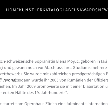
HOME
KÜNSTLER
KATALOG
LABELS
AWARDS
NEW
ch-schweizerische Sopranistin Elena Moșuc, geboren in Iaș
Iași und gewann noch vor Abschluss ihres Studiums mehrere
ttbewerb). Sie wurde mit zahlreichen prestigeträchtigen P
i Verona
);sodann wurde ihr 2005 von Rumänien der Offizier
iehen. Im Jahr 2009 promovierte sie mit einer Dissertation
r ersten Hälfte des 19. Jahrhunderts“.
 startete am Opernhaus Zürich eine fulminante international