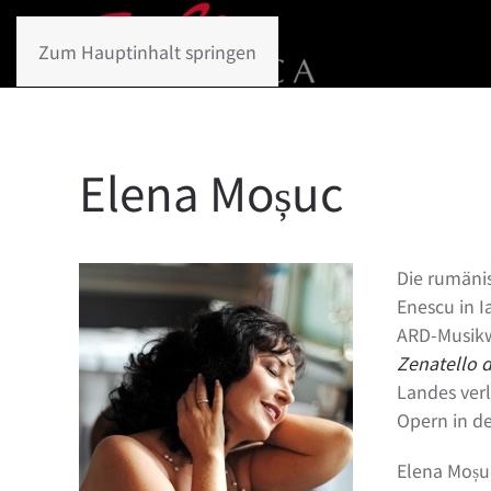
Zum Hauptinhalt springen
Elena Moșuc
Die rumänis
Enescu in 
ARD-Musikwe
Zenatello d
Landes verl
Opern in de
Elena Moșuc