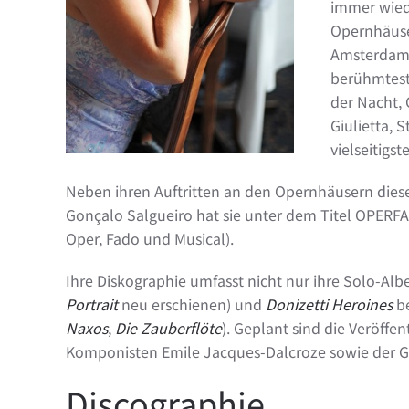
immer wiede
Opernhäuse
Amsterdam) 
berühmteste
der Nacht, 
Giulietta, 
vielseitigs
Neben ihren Auftritten an den Opernhäusern dies
Gonçalo Salgueiro hat sie unter dem Titel OPERFA
Oper, Fado und Musical).
Ihre Diskographie umfasst nicht nur ihre Solo-Al
Portrait
neu erschienen) und
Donizetti Heroines
be
Naxos
,
Die Zauberflöte
). Geplant sind die Veröffe
Komponisten Emile Jacques-Dalcroze sowie der
Discographie