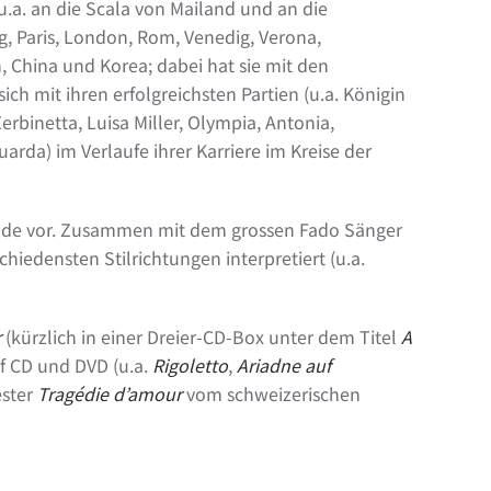
.a. an die Scala von Mailand und an die
, Paris, London, Rom, Venedig, Verona,
, China und Korea; dabei hat sie mit den
ch mit ihren erfolgreichsten Partien (u.a. Königin
erbinetta, Luisa Miller, Olympia, Antonia,
arda) im Verlaufe ihrer Karriere im Kreise der
filde vor. Zusammen mit dem grossen Fado Sänger
iedensten Stilrichtungen interpretiert (u.a.
r
(kürzlich in einer Dreier-CD-Box unter dem Titel
A
f CD und DVD (u.a.
Rigoletto
,
Ariadne auf
ester
Tragédie d’amour
vom schweizerischen