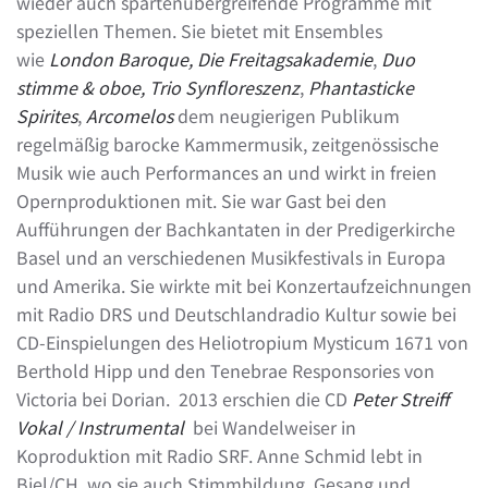
wieder auch spartenübergreifende Programme mit
speziellen Themen. Sie bietet mit Ensembles
wie
London Baroque, Die Freitagsakademie
,
Duo
stimme & oboe, Trio Synfloreszenz
,
Phantasticke
Spirites
,
Arcomelos
dem neugierigen Publikum
regelmäßig barocke Kammermusik, zeitgenössische
Musik wie auch Performances an und wirkt in freien
Opernproduktionen mit. Sie war Gast bei den
Aufführungen der Bachkantaten in der Predigerkirche
Basel und an verschiedenen Musikfestivals in Europa
und Amerika. Sie wirkte mit bei Konzertaufzeichnungen
mit Radio DRS und Deutschlandradio Kultur sowie bei
CD-Einspielungen des Heliotropium Mysticum 1671 von
Berthold Hipp und den Tenebrae Responsories von
Victoria bei Dorian. 2013 erschien die CD
Peter Streiff
Vokal / Instrumental
bei Wandelweiser in
Koproduktion mit Radio SRF. Anne Schmid lebt in
Biel/CH, wo sie auch Stimmbildung, Gesang und