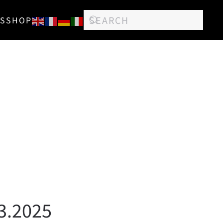
S
SHOP
03.2025