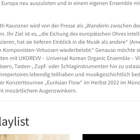
n Europa neu auszuloten und in einem eigenen Ensemble mi
beth Kaunzner wird von der Presse als „Wanderin zwischen de
. Ihr Ziel ist es, „die Eichung des europäischen Ohres intel
ieren, hat sie tieferen Einblick in die Musik als andere“ (A
tigen Komponisten-Virtuosen wiederbelebt.“ Genauso möchte
iten mit UKOREVV – Universal Korean Organic Ensemble – Vik
sern, Tasten-, Zupf- oder Schlaginstrumenten hin zu ostasi
inrepertoires lebendig teilhaben und musikgeschichtlich 
der Konzerttournee „EurAsian Flow“ im Herbst 2022 im Münc
amt mozärtlichem Augenzwinkern.
aylist