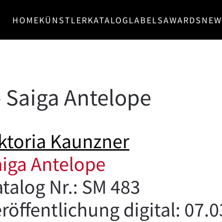
HOME
KÜNSTLER
KATALOG
LABELS
AWARDS
NEW
– Saiga Antelope
ktoria Kaunzner
iga Antelope
talog Nr.: SM 483
röffentlichung digital: 07.