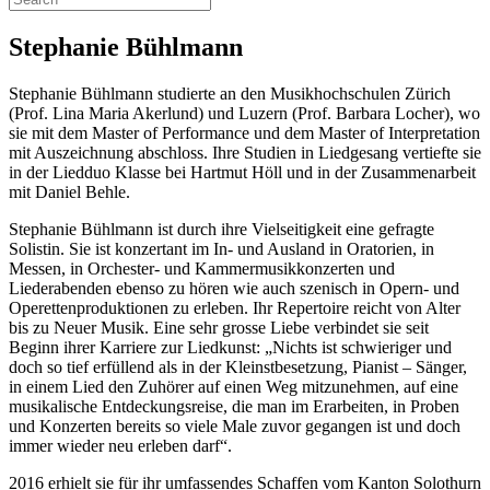
Stephanie Bühlmann
Stephanie Bühlmann studierte an den Musikhochschulen Zürich
(Prof. Lina Maria Akerlund) und Luzern (Prof. Barbara Locher), wo
sie mit dem Master of Performance und dem Master of Interpretation
mit Auszeichnung abschloss. Ihre Studien in Liedgesang vertiefte sie
in der Liedduo Klasse bei Hartmut Höll und in der Zusammenarbeit
mit Daniel Behle.
Stephanie Bühlmann ist durch ihre Vielseitigkeit eine gefragte
Solistin. Sie ist konzertant im In- und Ausland in Oratorien, in
Messen, in Orchester- und Kammermusikkonzerten und
Liederabenden ebenso zu hören wie auch szenisch in Opern- und
Operettenproduktionen zu erleben. Ihr Repertoire reicht von Alter
bis zu Neuer Musik. Eine sehr grosse Liebe verbindet sie seit
Beginn ihrer Karriere zur Liedkunst: „Nichts ist schwieriger und
doch so tief erfüllend als in der Kleinstbesetzung, Pianist – Sänger,
in einem Lied den Zuhörer auf einen Weg mitzunehmen, auf eine
musikalische Entdeckungsreise, die man im Erarbeiten, in Proben
und Konzerten bereits so viele Male zuvor gegangen ist und doch
immer wieder neu erleben darf“.
2016 erhielt sie für ihr umfassendes Schaffen vom Kanton Solothurn