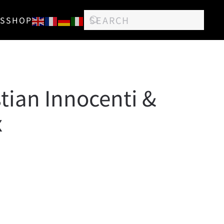
S
SHOP
stian Innocenti &
x