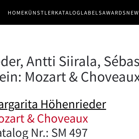
HOME
KÜNSTLER
KATALOG
LABELS
AWARDS
NEW
er, Antti Siirala, Séba
ein: Mozart & Choveau
rgarita Höhenrieder
ozart & Choveaux
talog Nr.: SM 497