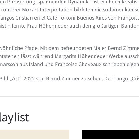
 Phrasierung, spannenden Dynamik – ist ein hoch kreativer
t zu unserer Mozart-Interpretation bildeten die südamerik
angos Cristián en el Café Tortoni Buenos Aires von Françoi
istin lernte Frau Höhenrieder auch den großartigen Bandon
öhnliche Pfade. Mit dem befreundeten Maler Bernd Zimmer h
ntstehen lässt während Margarita Höhenrieder Werke ausschl
narsson aus Island und Francoise Choveaux schrieben eigen
Bild „Ast”, 2022 von Bernd Zimmer zu sehen. Der Tango „Crist
aylist