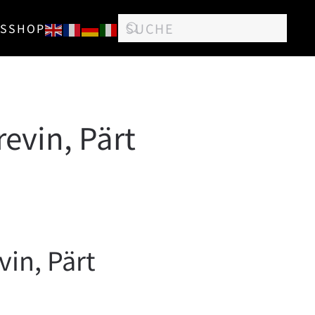
S
SHOP
evin, Pärt
vin, Pärt