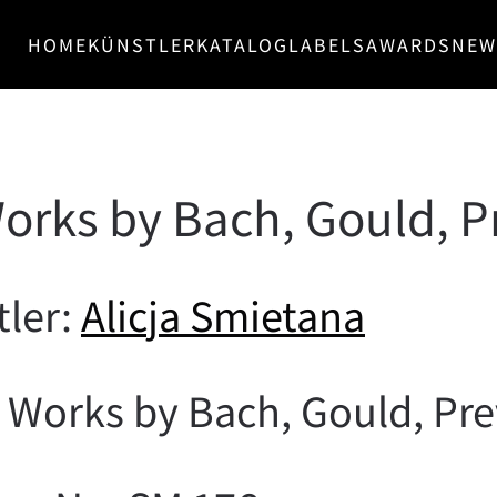
HOME
KÜNSTLER
KATALOG
LABELS
AWARDS
NEW
orks by Bach, Gould, Pr
tler:
Alicja Smietana
: Works by Bach, Gould, Pre